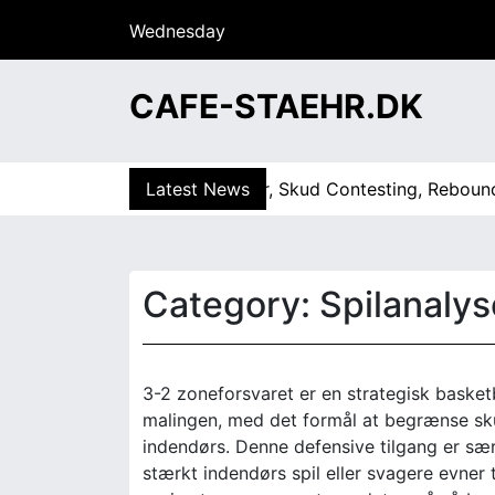
S
Wednesday
k
15/07/2026
i
13:42
p
CAFE-STAEHR.DK
t
o
c
var: Angreb af Svagheder, Skud Contesting, Rebound |
Latest News
3-
o
n
t
e
Category:
Spilanalys
n
t
3-2 zoneforsvaret er en strategisk basketb
malingen, med det formål at begrænse sk
indendørs. Denne defensive tilgang er sær
stærkt indendørs spil eller svagere evner t