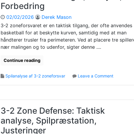
e
n
Forbedring
k
D
d
t
e
e
02/02/2026
Derek Mason
i
f
n
k
3-2 zoneforsvaret er en taktisk tilgang, der ofte anvendes 
e
s
basketball for at beskytte kurven, samtidig med at man
n
e
s
håndterer trusler fra perimeteren. Ved at placere tre spiller
r
e
,
nær malingen og to udenfor, sigter denne ....
:
A
S
n
Continue reading
p
a
i
l
o
Spilanalyse af 3-2 zoneforsvar
Leave a Comment
l
y
n
l
s
3
e
e
-
r
,
2
i
M
Z
3-2 Zone Defense: Taktisk
n
o
o
d
d
analyse, Spilpræstation,
n
f
t
e
l
r
Justeringer
D
y
æ