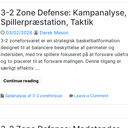
2
d
Z
s
3-2 Zone Defense: Kampanalyse,
o
,
Spillerpræstation, Taktik
n
J
e
u
03/02/2026
Derek Mason
D
s
e
t
3-2 zoneforsvaret er en strategisk basketballformation
f
e
designet til at balancere beskyttelse af perimeter og
e
r
indersiden, med tre spillere fokuseret på at forsvare udefr
n
i
og to placeret til at forsvare malingen. Denne tilgang er
s
n
særligt effektiv ....
e
g
:
e
Continue reading
S
r
t
,
a
E
o
Spilanalyse af 3-2 zoneforsvar
Leave a Comment
t
f
n
i
f
3
s
e
-
t
k
2
i
t
Z