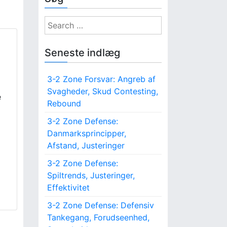
S
e
a
Seneste indlæg
r
c
3-2 Zone Forsvar: Angreb af
h
Svagheder, Skud Contesting,
f
e
Rebound
o
r
3-2 Zone Defense:
:
Danmarksprincipper,
Afstand, Justeringer
3-2 Zone Defense:
Spiltrends, Justeringer,
Effektivitet
3-2 Zone Defense: Defensiv
Tankegang, Forudseenhed,