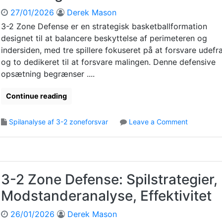
e
d
k
27/01/2026
Derek Mason
f
e
3-2 Zone Defense er en strategisk basketballformation
e
l
designet til at balancere beskyttelse af perimeteren og
n
s
s
indersiden, med tre spillere fokuseret på at forsvare udefr
e
e
og to dedikeret til at forsvare malingen. Denne defensive
,
:
S
opsætning begrænser ....
P
p
r
i
Continue reading
æ
l
s
a
o
Spilanalyse af 3-2 zoneforsvar
Leave a Comment
t
n
n
a
a
3
t
l
-
i
y
2
o
s
Z
n
3-2 Zone Defense: Spilstrategier,
e
o
s
,
Modstanderanalyse, Effektivitet
n
m
S
e
å
t
26/01/2026
Derek Mason
D
l
r