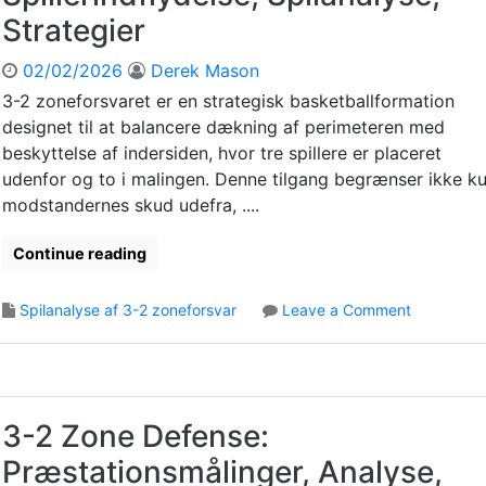
e
e
å
Strategier
,
D
l
S
e
i
02/02/2026
Derek Mason
p
f
n
i
3-2 zoneforsvaret er en strategisk basketballformation
e
g
l
designet til at balancere dækning af perimeteren med
n
e
l
s
beskyttelse af indersiden, hvor tre spillere er placeret
r
e
e
udenfor og to i malingen. Denne tilgang begrænser ikke k
,
r
:
I
modstandernes skud udefra, ....
p
M
n
r
o
d
Continue reading
æ
d
s
s
s
i
t
o
Spilanalyse af 3-2 zoneforsvar
Leave a Comment
t
g
a
n
a
t
t
3
n
e
i
-
d
r
o
2
e
n
Z
r
3-2 Zone Defense:
,
o
t
T
Præstationsmålinger, Analyse,
n
e
a