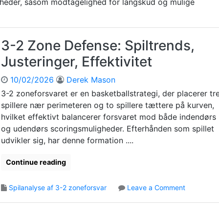
rheder, såsom modtagelighed for langskud og mulige
3-2 Zone Defense: Spiltrends,
Justeringer, Effektivitet
10/02/2026
Derek Mason
3-2 zoneforsvaret er en basketballstrategi, der placerer tr
spillere nær perimeteren og to spillere tættere på kurven,
hvilket effektivt balancerer forsvaret mod både indendørs
og udendørs scoringsmuligheder. Efterhånden som spillet
udvikler sig, har denne formation ....
Continue reading
o
Spilanalyse af 3-2 zoneforsvar
Leave a Comment
n
3
-