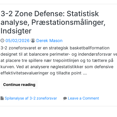
2
Z
3-2 Zone Defense: Statistisk
o
analyse, Præstationsmålinger,
n
e
Indsigter
D
e
05/02/2026
Derek Mason
f
3-2 zoneforsvaret er en strategisk basketballformation
e
designet til at balancere perimeter- og indendørsforsvar v
n
s
at placere tre spillere nær trepointlinjen og to tættere på
e
kurven. Ved at analysere nøglestatistikker som defensive
:
effektivitetsevalueringer og tilladte point ....
S
p
Continue reading
i
l
o
Spilanalyse af 3-2 zoneforsvar
Leave a Comment
t
n
r
3
e
-
n