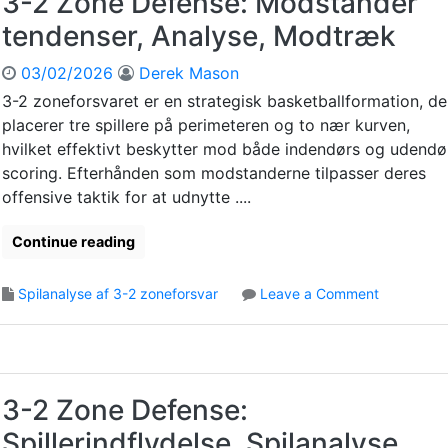
3-2 Zone Defense: Modstander
s
i
o
k
v
tendenser, Analyse, Modtræk
n
a
i
e
n
t
03/02/2026
Derek Mason
D
a
e
e
3-2 zoneforsvaret er en strategisk basketballformation, de
l
t
f
placerer tre spillere på perimeteren og to nær kurven,
y
e
hvilket effektivt beskytter mod både indendørs og udendø
s
n
scoring. Efterhånden som modstanderne tilpasser deres
e
s
,
offensive taktik for at udnytte ....
e
P
:
r
Continue reading
K
æ
a
s
m
o
Spilanalyse af 3-2 zoneforsvar
Leave a Comment
t
p
n
a
a
3
t
n
-
i
a
2
o
l
Z
3-2 Zone Defense:
n
y
o
s
s
Spillerindflydelse, Spilanalyse,
n
m