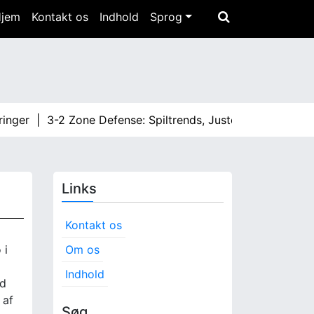
Hjem
Kontakt os
Indhold
Sprog
 |
3-2 Zone Defense: Spiltrends, Justeringer, Effektivitet |
Links
Kontakt os
 i
Om os
Indhold
ed
 af
Søg