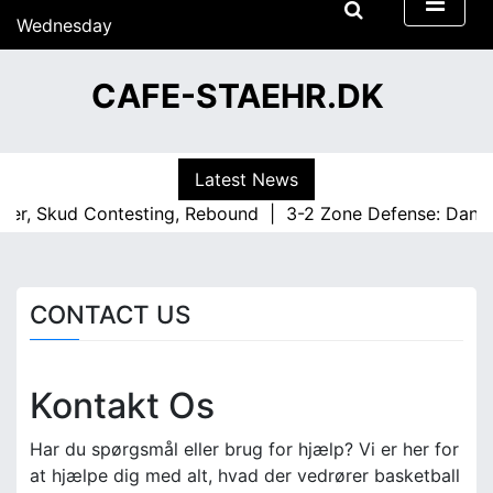
S
Wednesday
k
15/07/2026
i
13:42
CAFE-STAEHR.DK
p
t
o
c
Latest News
o
der, Skud Contesting, Rebound |
3-2 Zone Defense: Danmar
n
t
e
n
CONTACT US
t
Kontakt Os
Har du spørgsmål eller brug for hjælp? Vi er her for
at hjælpe dig med alt, hvad der vedrører basketball