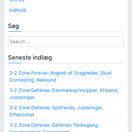
Indhold
Søg
S
e
a
Seneste indlæg
r
c
3-2 Zone Forsvar: Angreb af Svagheder, Skud
h
Contesting, Rebound
f
o
3-2 Zone Defense: Danmarksprincipper, Afstand,
r
Justeringer
:
3-2 Zone Defense: Spiltrends, Justeringer,
Effektivitet
3-2 Zone Defense: Defensiv Tankegang,