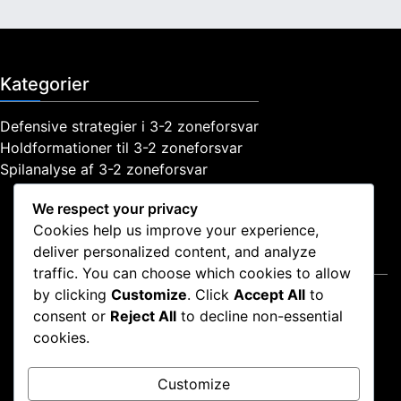
Kategorier
Defensive strategier i 3-2 zoneforsvar
Holdformationer til 3-2 zoneforsvar
Spilanalyse af 3-2 zoneforsvar
We respect your privacy
Cookies help us improve your experience,
deliver personalized content, and analyze
Juridisk
traffic. You can choose which cookies to allow
by clicking
Customize
. Click
Accept All
to
Cookiepolitik
consent or
Reject All
to decline non-essential
Fortrolighedspolitik
cookies.
Kontakt os
Brugeraftale
Customize
Om os